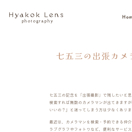
Hyakok Lens
Ho
photography
七五三の出張カメ
七五三の記念を「出張撮影」で残したいと思
検索すれば無数のカメラマンが出てきますが
いいの？』と迷ってしまう方は少なくありま
最近は、カメラマンを検索・予約できる仲介
ラブグラフやフォトワなど、便利なサービス