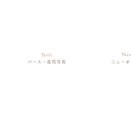
もちろんどれも美しく、心を惹きつけられる
つまり、依頼者が手にするのは“ショーウィン
ここで大切なのは、
そのカメラマンが一日を
「一瞬の笑顔だけを切り取る人なのか、移動
の違いが仕上がりに大きく影響します。
納品全体を見せてくれる人なら、写真のトー
Ne
Birth
す。
バース・産院写真
ニューボ
問い合わせの段階で「これまでのお客さまへ
2. 事前
撮影は当日シャッターを切るだけではありま
むしろ、
どれだけ事前に“家族の声”を聞き
たとえば七五三。