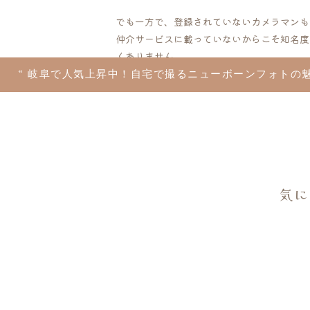
でも一方で、登録されていないカメラマンも
仲介サービスに載っていないからこそ知名度
くありません。
«
岐阜で人気上昇中！自宅で撮るニューボーンフォトの
では、そういうカメラマンをどう選べばいい
そこで大切になるのが、七五三の出張撮影カ
この記事では、その具体的な視点と、さらに
ご紹介します。
気に
カメ
1. SNSの
インスタやSNSに並ぶ写真は、カメラマン