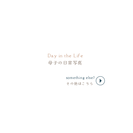
Day in the Life
母子の日常写真
れました。
something else?
その他はこちら
を保存する。
渡ります。