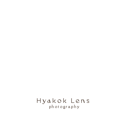
殿に上がって宮司さんからお祓いを受け、白山の神様に正式な参拝を行
たところ、HPに掲載されている電話番号は使用されておらず、つながり
があれば、直接社務所で確認してみると良いでしょう。
さんじんじゃ）
8
wixsite.com/nagataki/home
まも大喜び！長滝白山神社の
Hyakok Lens
photography
てしまうと、お子さまも飽きてしまいますよね。
子さまが楽しめる施設をご紹介します。