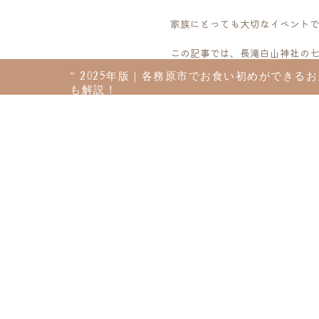
家族にとっても大切なイベント
この記事では、長滝白山神社の
«
2025年版｜各務原市でお食い初めができる
最後までお読みいただくと、七
も解説！
【岐阜
メー
郡上市白鳥町にある長滝白山神
白山信仰の聖地である長滝白山
歴史ある落ち着いた雰囲気の中
以下、詳細な情報をご紹介して