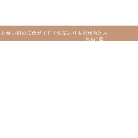
市のお食い初め完全ガイド！個室あり＆家族向け人
気店4選
»
しもう！
目です