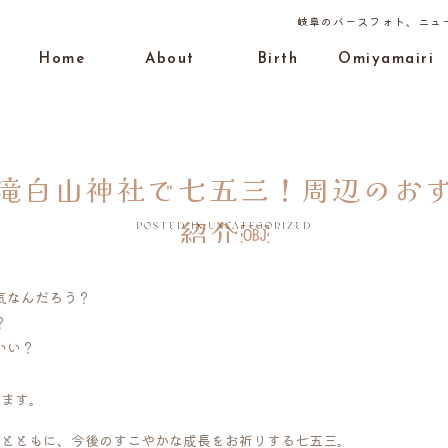
岐阜のバースフォト、ニュ
Home
About
Birth
Omiyamairi
滝白山神社で七五三！周辺のお
紹介￼
POSTED IN:
UNCATEGORIZED
気なんだろう？
？
いい？
きます。
るとともに、今後のすこやかな成長をお祈りする七五三。