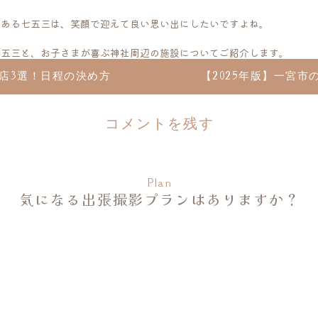
である七五三は、笑顔で迎えて良い思い出にしたいですよね。
七五三と、お子さまが喜ぶ神社周辺の施設についてご紹介します。
お店3選！日程の決め方
【2025年版】一宮
五三をお祝いする年齢や日程についてもわかりますよ。
コメントを残す
県】長滝白山神社で七五三を楽
ルアドレスが公開されることはありません。
※
が付いている欄は必須項
Plan
コメント
※
気になる出張撮影プランはありますか？
社。
神社は、パワースポットとしても有名です。
での七五三は、一生の思い出になりますよ。
いきます。