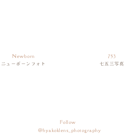
白山信仰の聖地「長滝白山神社」
名前
※
約2,700ｍの白山。
日本の三大霊山とされています。
メール
※
海地方の白山信仰の中心地として栄えました。
広く信仰を集めていることがわかります。
Newborn
753
ニューボーンフォト
七五三写真
称していましたが、神仏分離令により、長滝白山神社と長瀧寺に分離さ
サイト
ため、長瀧寺も同じ参道です。
。
ントで使用するためブラウザーに自分の名前、メールアドレス、サイト
ででん祭り」の際に、長滝白山神社の御神体を奉じたお神輿がこの橋を
長滝白山神社で七五三詣
Follow
@hyakoklens_photography