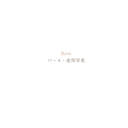
岐阜県や石川県などにまたがる標高
白山は、富士山・立山と並んで
鎌倉から室町時代には美濃・東
荘厳な建物や境内からは昔から
Birth
バース・産院写真
明治以前は、白山中宮長瀧寺と
神仏分離令後も同一境内にある
参道の途中にある太鼓橋も有名
次回のコメ
毎年5月5日に行われる例祭「で